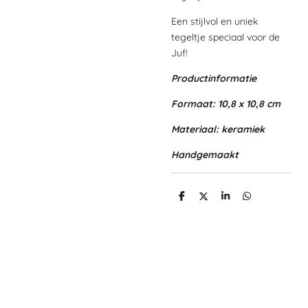
Een stijlvol en uniek
tegeltje speciaal voor de
Juf!
Productinformatie
Formaat: 10,8 x 10,8 cm
Materiaal: keramiek
Handgemaakt
D
D
S
D
e
e
h
e
l
e
a
l
e
l
r
e
n
e
n