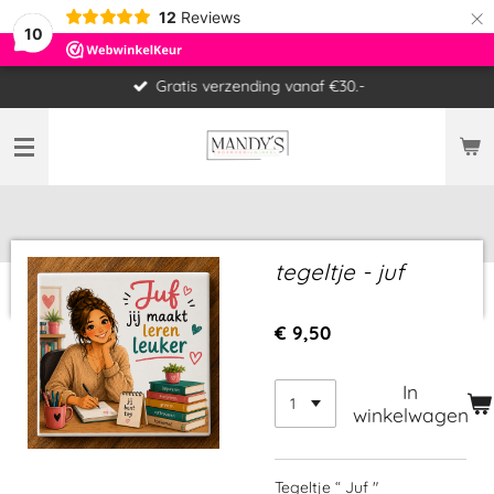
×
12
Reviews
10
Gratis verzending vanaf €30.-
tegeltje - juf
€ 9,50
In
winkelwagen
Tegeltje “ Juf "