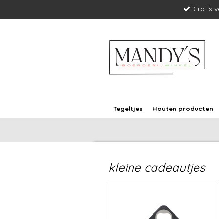
Gratis 
Ga
direct
naar
de
hoofdinhoud
Tegeltjes
Houten producten
kleine cadeautjes