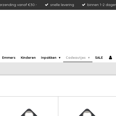
verzending vanaf €30.-
snelle levering
binnen 1-2 dage
Emmers
Kinderen
Inpakken
Cadeautjes
SALE