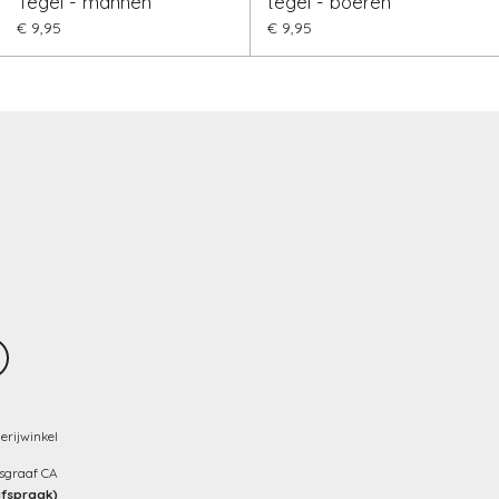
Tegel - mannen
tegel - boeren
€ 9,95
€ 9,95
erijwinkel
nsgraaf CA
afspraak)