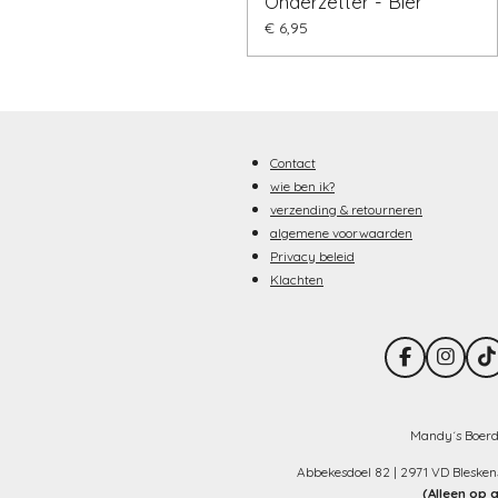
Onderzetter - Bier
€ 6,95
Contact
wie ben ik?
verzending & retourneren
algemene voorwaarden
Privacy beleid
Klachten
F
I
T
a
n
i
c
s
k
e
t
T
b
a
o
Mandy´s Boerd
o
g
k
o
r
Abbekesdoel 82 | 2971 VD Bleske
k
a
(Alleen op 