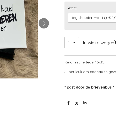
extra
In winkelwagen
Keramische tegel 15x15.
Super leuk om cadeau te geve
* past door de brievenbus *
D
D
S
e
e
h
l
e
a
e
l
r