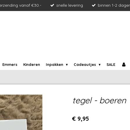
verzending vanaf €30.-
snelle levering
binnen 1-2 dage
Emmers
Kinderen
Inpakken
Cadeautjes
SALE
tegel - boeren
€ 9,95