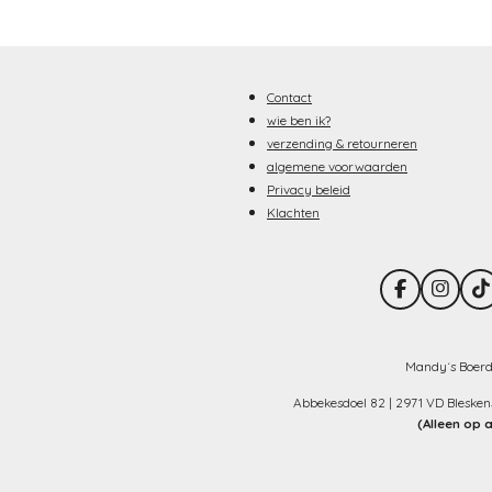
Contact
wie ben ik?
verzending & retourneren
algemene voorwaarden
Privacy beleid
Klachten
F
I
T
a
n
i
c
s
k
e
t
T
b
a
o
Mandy´s Boerd
o
g
k
o
r
Abbekesdoel 82 | 2971 VD Bleske
k
a
(Alleen op 
m