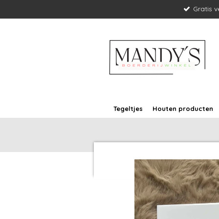
Gratis 
Ga
direct
naar
de
hoofdinhoud
Tegeltjes
Houten producten