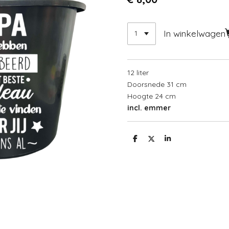
In winkelwagen
12 liter
Doorsnede 31 cm
Hoogte 24 cm
incl. emmer
D
D
S
e
e
h
l
e
a
e
l
r
n
e