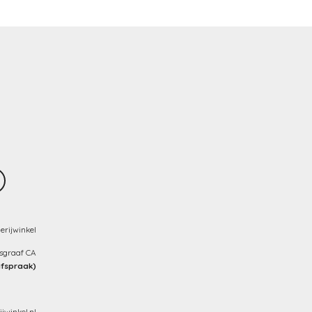
erijwinkel
nsgraaf CA
afspraak)
winkel.nl