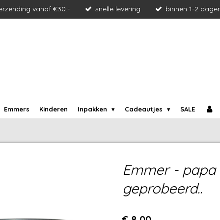
verzending vanaf €30.-
snelle levering
binnen 1-2 dage
Emmers
Kinderen
Inpakken
Cadeautjes
SALE
Emmer - papa 
geprobeerd..
€ 8,00