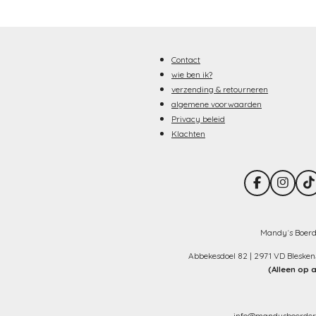
Contact
wie ben ik?
verzending & retourneren
algemene voorwaarden
Privacy beleid
Klachten
F
I
T
a
n
i
c
s
k
e
t
T
b
a
o
Mandy´s Boerd
o
g
k
o
r
Abbekesdoel 82 | 2971 VD Bleske
k
a
(Alleen op 
m
info@mandysboerderij