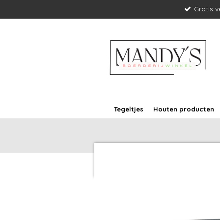
Gratis 
Ga
direct
naar
de
hoofdinhoud
Tegeltjes
Houten producten