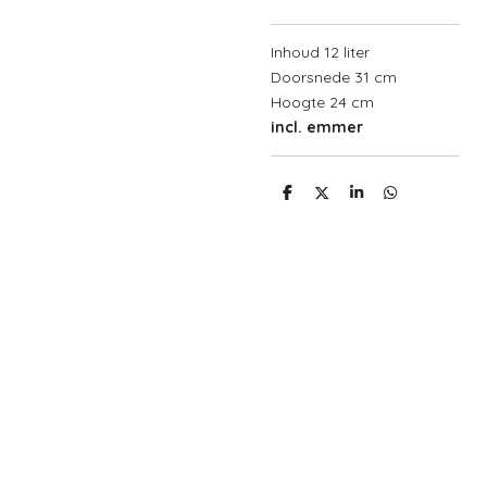
Inhoud 12 liter
Doorsnede 31 cm
Hoogte 24 cm
incl. emmer
D
D
S
D
e
e
h
e
l
e
a
l
e
l
r
e
n
e
n