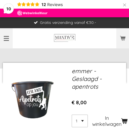
×
12
Reviews
10
Gratis verzending vanaf €30.-
emmer -
Geslaagd -
apentrots
€ 8,00
In
winkelwagen