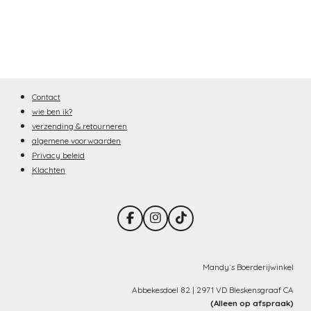
Contact
wie ben ik?
verzending & retourneren
algemene voorwaarden
Privacy beleid
Klachten
F
I
T
a
n
i
c
s
k
e
t
T
b
a
o
Mandy´s Boerderijwinkel
o
g
k
o
r
Abbekesdoel 82 | 2971 VD Bleskensgraaf CA
k
a
(Alleen op afspraak)