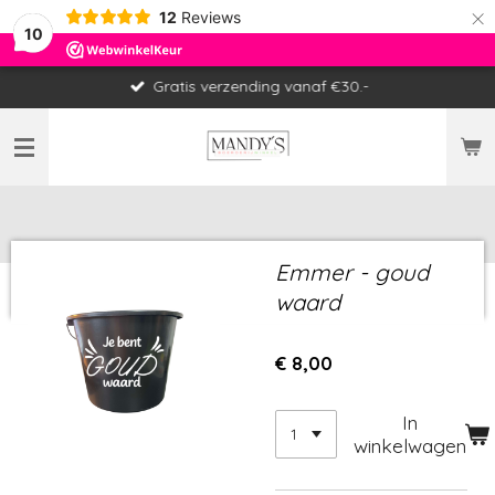
×
12
Reviews
10
Gratis verzending vanaf €30.-
Emmer - goud
waard
€ 8,00
In
winkelwagen