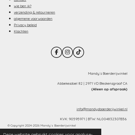
wie ben ik?
verzending & retourneren
algemene voorwaarden
Privacy beleid
Klachten
F
I
T
a
n
i
c
s
k
e
t
T
b
a
o
Mandy´s Boerderijwinkel
o
g
k
o
r
Abbekesdoel 82 | 2971 VD Bleskensgraaf CA
k
a
(Alleen op afspraak)
m
info@mandysboerderijwinkel.nl
KVK: 90595971 | BTW: NL004832307B36
©
Copyright
2024-2026 Mandy´s
Boerderijwinkel
Powered by
JouwWeb
Deze website gebruikt cookies voor analyse-