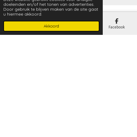
doeleinden en/of het tonen van advertenties.
Door gebruik te blijven maken van de site gaat
u hiermee akkoord.
Akkoord
E-mailadres
Kaart
Facebook