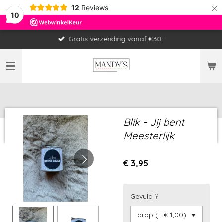
×
12
Reviews
10
Gratis verzending vanaf €30.-
Blik - Jij bent
Meesterlijk
€ 3,95
Gevuld ?