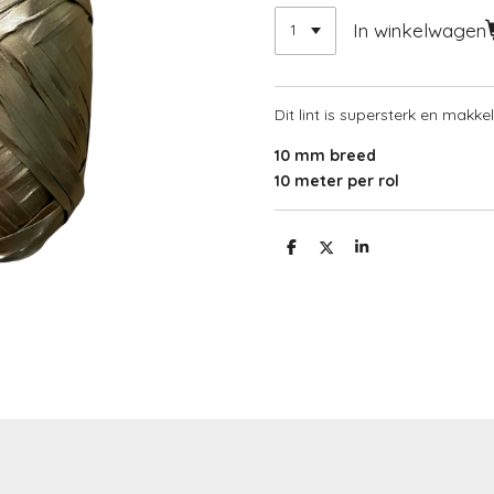
In winkelwagen
Dit lint is supersterk en makke
10 mm breed
10 meter per rol
D
D
S
e
e
h
l
e
a
e
l
r
n
e