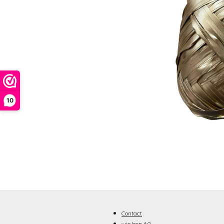
10
Contact
wie ben ik?