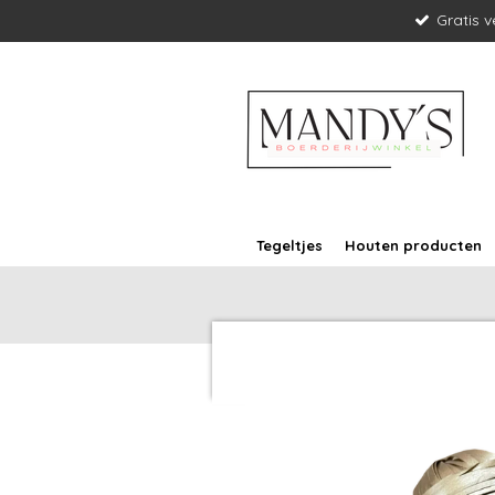
Gratis 
Ga
direct
naar
de
hoofdinhoud
Tegeltjes
Houten producten