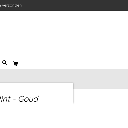
n verzonden
int - Goud