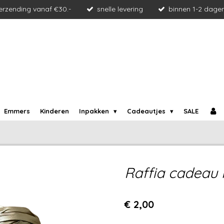
verzending vanaf €30.-
snelle levering
binnen 1-2 dage
Emmers
Kinderen
Inpakken
Cadeautjes
SALE
Raffia cadeau l
€ 2,00