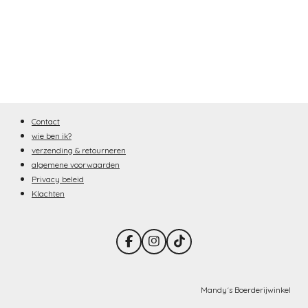
Contact
wie ben ik?
verzending & retourneren
algemene voorwaarden
Privacy beleid
Klachten
F
I
T
a
n
i
c
s
k
e
t
T
b
a
o
Mandy´s Boerderijwinkel
o
g
k