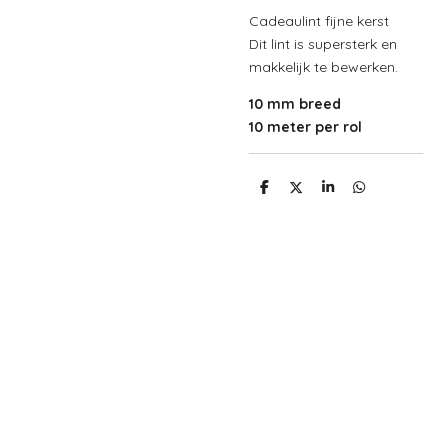
Cadeaulint fijne kerst
Dit lint is supersterk en
makkelijk te bewerken.
10 mm breed
10 meter per rol
D
D
S
D
e
e
h
e
l
e
a
l
e
l
r
e
n
e
n