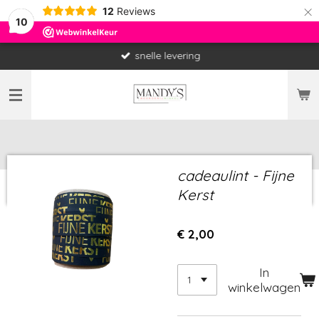
×
12
Reviews
10
snelle levering
cadeaulint - Fijne
Kerst
€ 2,00
In
winkelwagen