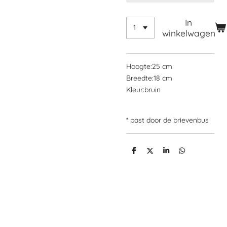
In
winkelwagen
Hoogte:
25 cm
Breedte:
18 cm
Kleur:bruin
* past door de brievenbus
D
D
S
D
e
e
h
e
l
e
a
l
e
l
r
e
n
e
n