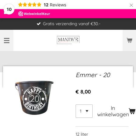
×
12
Reviews
10
Gratis verzending vanaf €30.-
Emmer - 20
€ 8,00
In
winkelwagen
12 liter