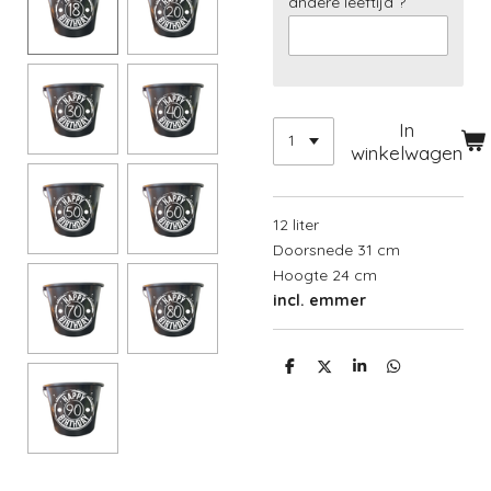
andere leeftijd ?
In
winkelwagen
12 liter
Doorsnede 31 cm
Hoogte 24 cm
incl. emmer
D
D
S
D
e
e
h
e
l
e
a
l
e
l
r
e
n
e
n