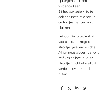
opbergen voor een
volgende keer.
Bij het pakketje krijg je
ook een instructie hoe je
de huisjes het beste kun
plakken.
Let op:
De foto dient als
voorbeeld. Je krijgt dit
straatje geleverd op drie
A4 formaat bladen. Je kunt
zelf kiezen hoe je jouw
straatje inricht of wellicht
verdeeld over meerdere
ruiten.
D
D
S
D
e
e
h
e
l
e
a
l
e
l
r
e
n
e
n