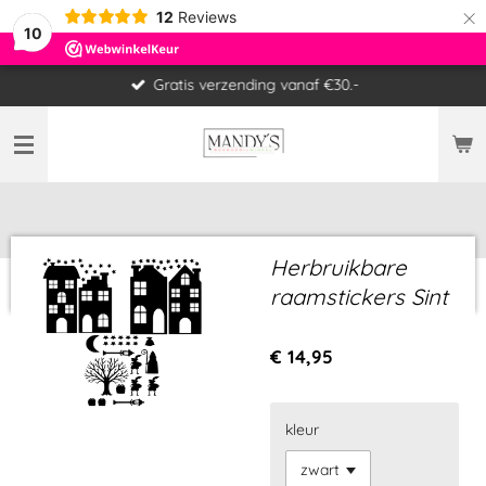
×
12
Reviews
10
Gratis verzending vanaf €30.-
Herbruikbare
raamstickers Sint
€ 14,95
kleur