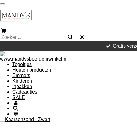
Ga
direct
naar
de
hoofdinhoud
Gratis verz
Tegeltjes
Houten producten
Emmers
Kinderen
Inpakken
Cadeautjes
SALE