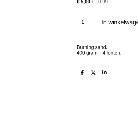
€ 5,00
€ 10,99
In winkelwag
Burning sand.
400 gram + 4 lonten.
D
D
S
e
e
h
l
e
a
e
l
r
n
e