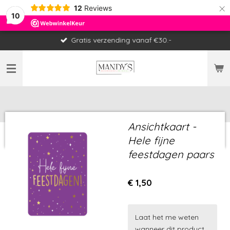
×
12
Reviews
10
Gratis verzending vanaf €30.-
Ansichtkaart -
Hele fijne
feestdagen paars
€ 1,50
Laat het me weten
wanneer dit product