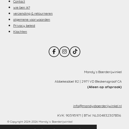
Contact
wie ben ik?
verzending & retourneren
algemene voorwaarden
Privacy beleid
Klachten
F
I
T
a
n
i
c
s
k
e
t
T
b
a
o
Mandy´s Boerderijwinkel
o
g
k
o
r
Abbekesdoel 82 | 2971 VD Bleskensgraaf CA
k
a
(Alleen op afspraak)
m
info@mandysboerderijwinkel.nl
KVK: 90595971 | BTW: NL004832307B36
©
Copyright
2024-2026 Mandy´s
Boerderijwinkel
Powered by
JouwWeb