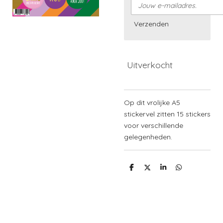
Verzenden
Uitverkocht
Op dit vrolijke A5
stickervel zitten 15 stickers
voor verschillende
gelegenheden.
D
D
S
D
e
e
h
e
l
e
a
l
e
l
r
e
n
e
n