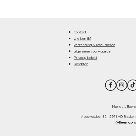
Contact
wie ben ik?
verzending & retourneren
algemene voorwaarden
Privacy beleid
Klachten
F
I
T
a
n
i
c
s
k
e
t
T
b
a
o
Mandy´s Boerd
o
g
k
o
r
Abbekesdoel 82 | 2971 VD Bleske
k
a
(Alleen op 
m