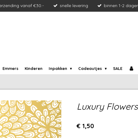
verzending vanaf €30.-
snelle levering
binnen 1-2 dage
Emmers
Kinderen
Inpakken
Cadeautjes
SALE
Luxury Flowers
€ 1,50