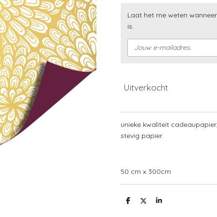
Laat het me weten wanneer
is.
Uitverkocht
unieke kwaliteit cadeaupapier
stevig papier.
50 cm x 300cm
D
D
S
e
e
h
l
e
a