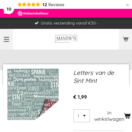
×
12
Reviews
10
Gratis verzending vanaf €30.-
Letters van de
Sint Mint
€ 1,99
In
winkelwagen