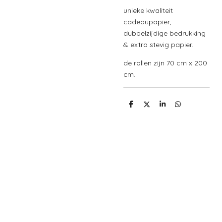
unieke kwaliteit
cadeaupapier,
dubbelzijdige bedrukking
& extra stevig papier.
de rollen zijn 70 cm x 200
cm.
D
D
S
D
e
e
h
e
l
e
a
l
e
l
r
e
n
e
n