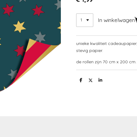
In winkelwagen
unieke kwaliteit cadeaupapier
stevig papier.
de rollen zijn 70 cm x 200 cm.
D
D
S
e
e
h
l
e
a
e
l
r
n
e