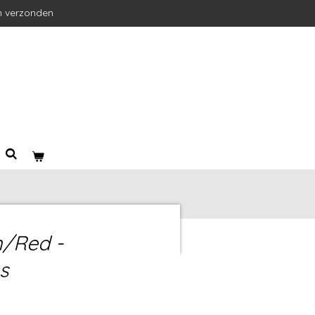
n verzonden
n/Red -
s