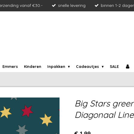
verzending vanaf €30.-
snelle levering
binnen 1-2 dage
Emmers
Kinderen
Inpakken
Cadeautjes
SALE
Big Stars gree
Diagonaal Line
€ 1,99