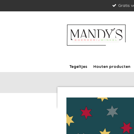
Gratis 
Ga
direct
naar
de
hoofdinhoud
Tegeltjes
Houten producten