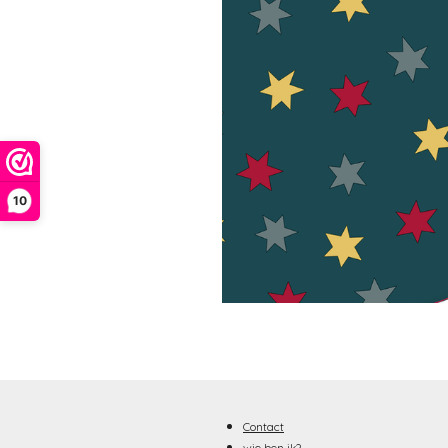
10
Contact
wie ben ik?