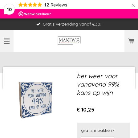
×
12
Reviews
10
Gratis verzending vanaf €30.-
het weer voor
vanavond 99%
kans op wijn
€ 10,25
gratis inpakken?