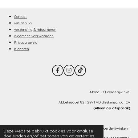
Contact
wie ben ik?
verzending & retourneren
algemene voorwaarden
Privacy beleid
Klachten
F
I
T
a
n
i
c
s
k
e
t
T
b
a
o
Mandy´s Boerderijwinkel
o
g
k
o
r
Abbekesdoel 82 | 2971 VD Bleskensgraaf CA
k
a
(Alleen op afspraak)
m
info@mandysboerderijwinkel.nl
Deze website gebruikt cookies voor analyse-
doeleinden en/of het tonen van advertenties.