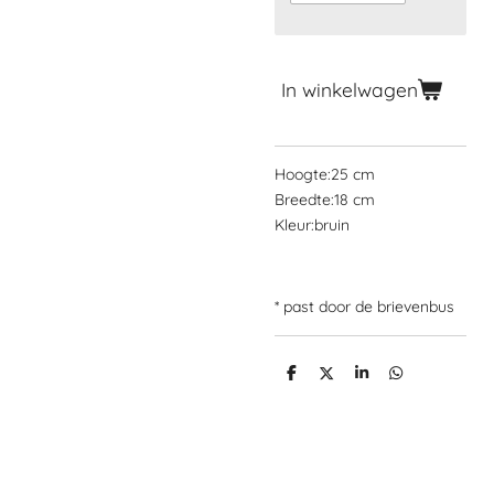
In winkelwagen
Hoogte:
25 cm
Breedte:
18 cm
Kleur:bruin
* past door de brievenbus
D
D
S
D
e
e
h
e
l
e
a
l
e
l
r
e
n
e
n