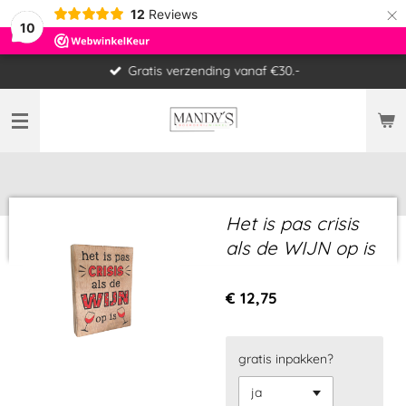
×
12
Reviews
10
Gratis verzending vanaf €30.-
Het is pas crisis
als de WIJN op is
€ 12,75
gratis inpakken?