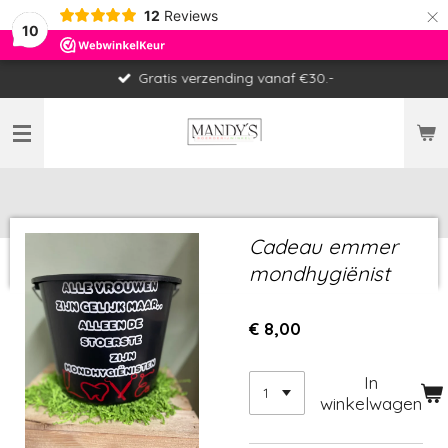
×
12
Reviews
10
Gratis verzending vanaf €30.-
Cadeau emmer
mondhygiënist
€ 8,00
In
winkelwagen