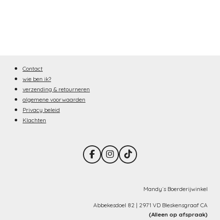
Contact
wie ben ik?
verzending & retourneren
algemene voorwaarden
Privacy beleid
Klachten
F
I
T
a
n
i
c
s
k
e
t
T
b
a
o
Mandy´s Boerderijwinkel
o
g
k
o
r
Abbekesdoel 82 | 2971 VD Bleskensgraaf CA
k
a
(Alleen op afspraak)