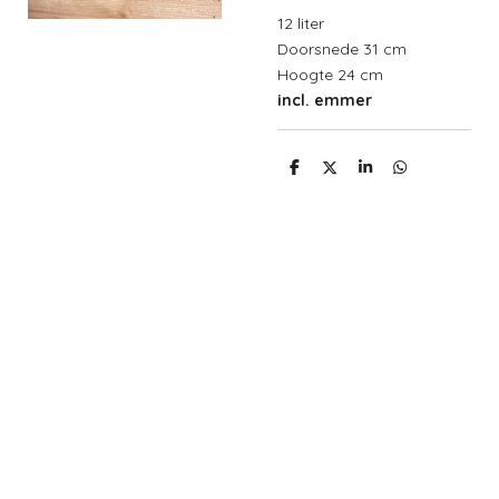
12 liter
Doorsnede 31 cm
Hoogte 24 cm
incl. emmer
D
D
S
D
e
e
h
e
l
e
a
l
e
l
r
e
n
e
n