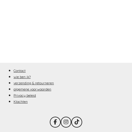
Contact
wie ben ik?
verzending & retourneren
algemene voorwaarden
Privacy beleid
Klachten
F
I
T
a
n
i